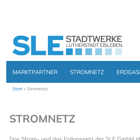
Zum
Inhalt
springen
MARKTPARTNER
STROMNETZ
ERDGAS
Start
Stromnetz
STROMNETZ
Das Strom- und das Erdgasnetz der SLE GmbH steh