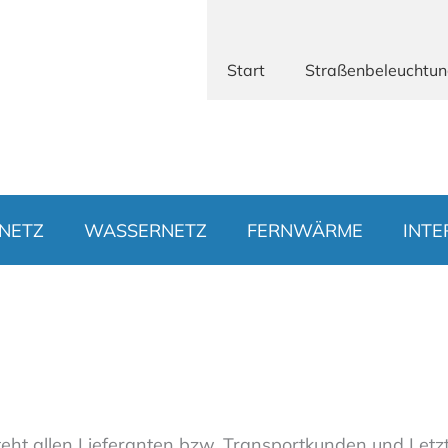
Start
Straßenbeleuchtu
NETZ
WASSERNETZ
FERNWÄRME
INTE
t allen Lieferanten bzw. Transportkunden und Letztv