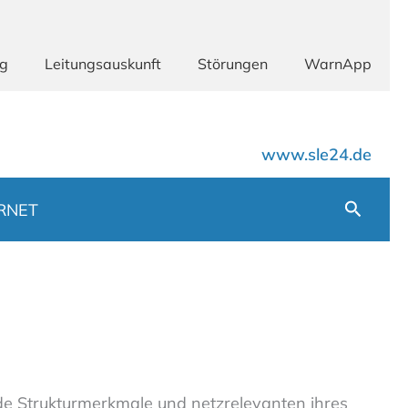
ng
Leitungsauskunft
Störungen
WarnApp
www.sle24.de
Suchen
RNET
e Strukturmerkmale und netzrelevanten ihres