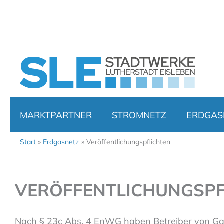
Zum
Inhalt
springen
MARKTPARTNER
STROMNETZ
ERDGAS
Start
Erdgasnetz
Veröffentlichungspflichten
VERÖFFENTLICHUNGSPF
Nach § 23c Abs. 4 EnWG haben Betreiber von Gas